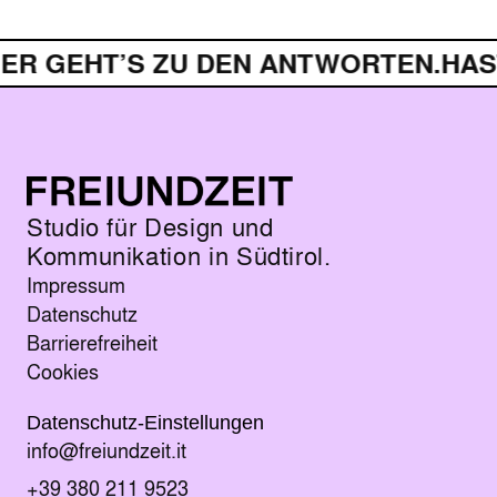
EHT’S ZU DEN ANTWORTEN.
HAST DU
Studio für Design und
Kommunikation in Südtirol.
Impressum
Datenschutz
Barrierefreiheit
Cookies
Datenschutz-Einstellungen
E-Mail senden an
info@freiundzeit.it
Telefonnummer anrufen:
+39 380 211 9523