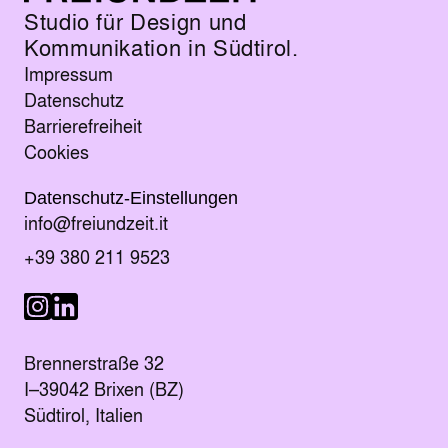
Studio für Design und
Kommunikation in Südtirol.
Impressum
Datenschutz
Barrierefreiheit
Cookies
Datenschutz-Einstellungen
E-Mail senden an
info@freiundzeit.it
Telefonnummer anrufen:
+39 380 211 9523
Besuche uns auf LinkedIn
Besuche uns auf Instagram
Brennerstraße 32
I–39042 Brixen (BZ)
Südtirol, Italien