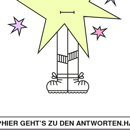
IER GEHT’S ZU DEN ANTWORTEN.
HA