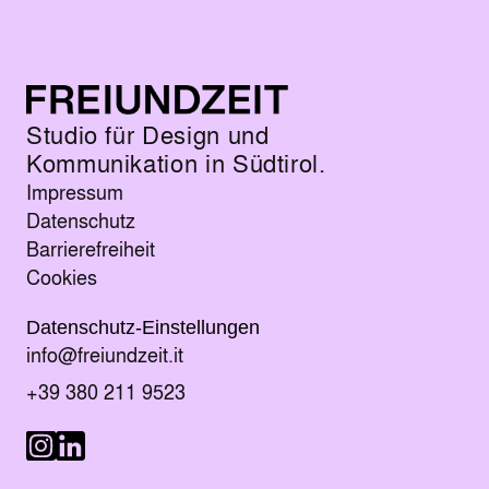
Studio für Design und
Kommunikation in Südtirol.
Impressum
Datenschutz
Barrierefreiheit
Cookies
Datenschutz-Einstellungen
E-Mail senden an
info@freiundzeit.it
Telefonnummer anrufen:
+39 380 211 9523
Besuche uns auf LinkedIn
Besuche uns auf Instagram