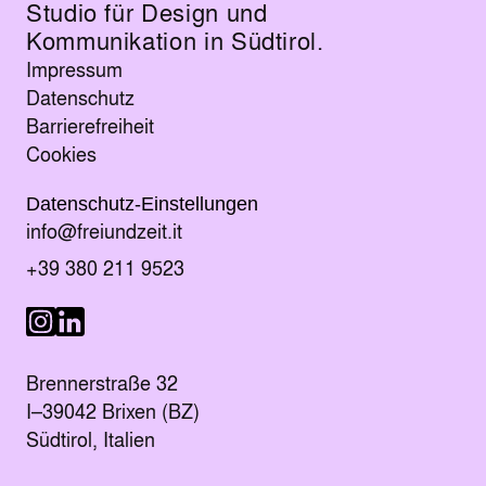
Studio für Design und
Kommunikation in Südtirol.
Impressum
Datenschutz
Barrierefreiheit
Cookies
Datenschutz-Einstellungen
E-Mail senden an
info@freiundzeit.it
Telefonnummer anrufen:
+39 380 211 9523
Besuche uns auf LinkedIn
Besuche uns auf Instagram
Brennerstraße 32
I–39042 Brixen (BZ)
Südtirol, Italien