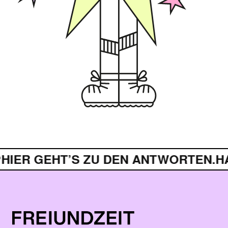
R GEHT’S ZU DEN ANTWORTEN.
HAST