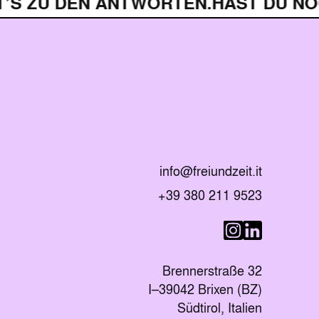
S ZU DEN ANTWORTEN.
HAST DU NOC
E-Mail senden an
info@freiundzeit.it
Telefonnummer anrufen:
+39 380 211 9523
Besuche uns auf
Besuche uns 
Brennerstraße 32
I–39042 Brixen (BZ)
Südtirol, Italien