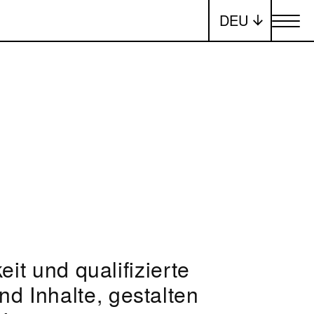
DEU
Menü ums
eit und qualifizierte
d Inhalte, gestalten