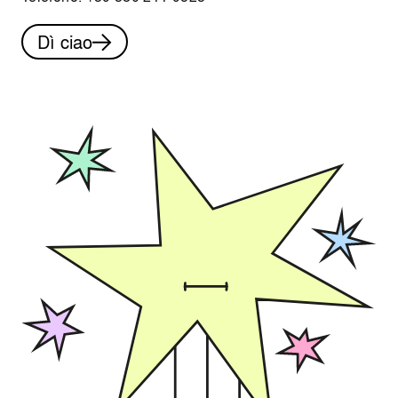
Dì ciao