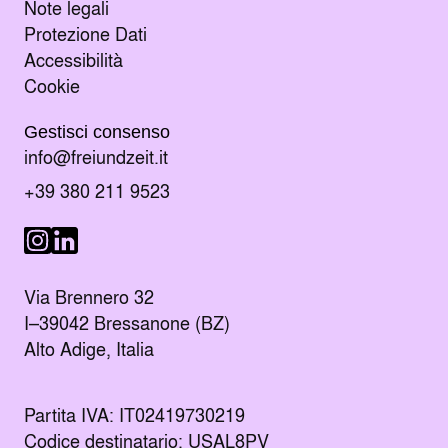
Note legali
Protezione Dati
Accessibilità
Cookie
Gestisci consenso
Manda un e-mail al indirizzo
info@freiundzeit.it
Chiama il numero:
+39 380 211 9523
Seguici su LinkedIn
Seguici su Instagram
Via Brennero 32
I–39042 Bressanone (BZ)
Alto Adige, Italia
Partita IVA: IT02419730219
Codice destinatario: USAL8PV