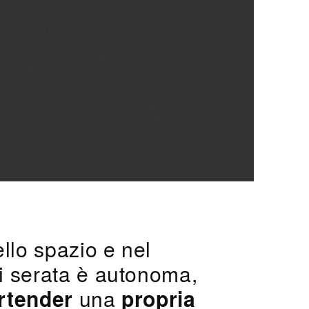
llo spazio e nel
i serata è autonoma,
rtender
una
propria