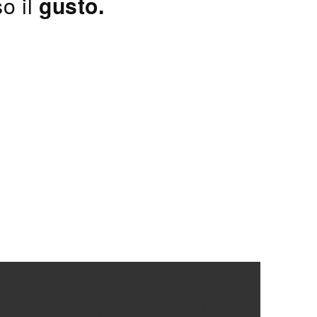
o il
gusto.