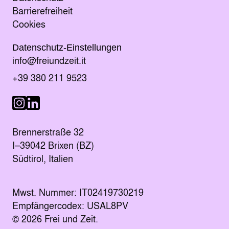
Barrierefreiheit
Cookies
Datenschutz-Einstellungen
E-Mail senden an
info@freiundzeit.it
Telefonnummer anrufen:
+39 380 211 9523
Besuche uns auf LinkedIn
Besuche uns auf Instagram
Brennerstraße 32
I–39042 Brixen (BZ)
Südtirol, Italien
Mwst. Nummer: IT02419730219
Empfängercodex: USAL8PV
© 2026 Frei und Zeit.