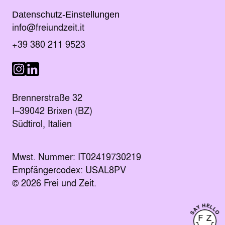
Datenschutz-Einstellungen
E-Mail senden an
info@freiundzeit.it
Telefonnummer anrufen:
+39 380 211 9523
Besuche uns auf LinkedIn
Besuche uns auf Instagram
Brennerstraße 32
I–39042 Brixen (BZ)
Südtirol, Italien
Mwst. Nummer: IT02419730219
Empfängercodex: USAL8PV
© 2026 Frei und Zeit.
SAY HELLO
Kontakt