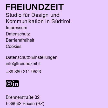
Studio für Design und
Kommunikation in Südtirol.
Impressum
Datenschutz
Barrierefreiheit
Cookies
Datenschutz-Einstellungen
E-Mail senden an
info@freiundzeit.it
Telefonnummer anrufen:
+39 380 211 9523
Besuche uns auf LinkedIn
Besuche uns auf Instagram
Brennerstraße 32
I–39042 Brixen (BZ)