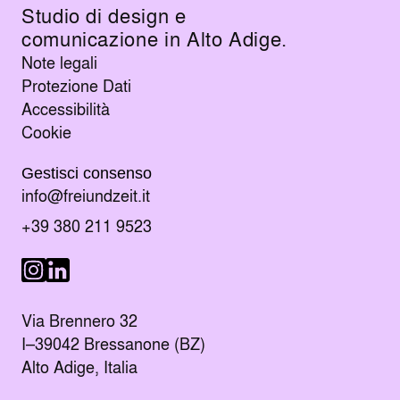
Studio di design e
comunicazione in Alto Adige.
Note legali
Protezione Dati
Accessibilità
Cookie
Gestisci consenso
Manda un e-mail al indirizzo
info@freiundzeit.it
Chiama il numero:
+39 380 211 9523
Seguici su LinkedIn
Seguici su Instagram
Via Brennero 32
I–39042 Bressanone (BZ)
Alto Adige, Italia