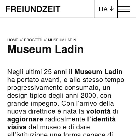
ITA
Attiva/dis
//
//
HOME
PROGETTI
MUSEUM LADIN
Museum Ladin
Negli ultimi 25 anni il
Museum Ladin
ha portato avanti, e allo stesso tempo
progressivamente consumato, un
design tipico degli anni 2000, con
grande impegno. Con l’arrivo della
nuova direttrice è nata la
volontà
di
aggiornare
radicalmente
l’identità
visiva
del museo e di dare
all’istituzione una forma capace di