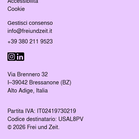
Accessibilità
Cookie
Gestisci consenso
Manda un e-mail al indirizzo
info@freiundzeit.it
Chiama il numero:
+39 380 211 9523
Seguici su LinkedIn
Seguici su Instagram
Via Brennero 32
I–39042 Bressanone (BZ)
Alto Adige, Italia
Partita IVA: IT02419730219
Codice destinatario: USAL8PV
© 2026 Frei und Zeit.