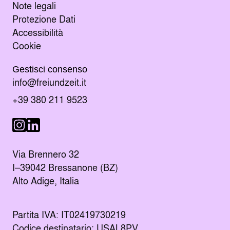
Note legali
Protezione Dati
Accessibilità
Cookie
Gestisci consenso
Manda un e-mail al indirizzo
info@freiundzeit.it
Chiama il numero:
+39 380 211 9523
Seguici su LinkedIn
Seguici su Instagram
Via Brennero 32
I–39042 Bressanone (BZ)
Alto Adige, Italia
Partita IVA: IT02419730219
Codice destinatario: USAL8PV