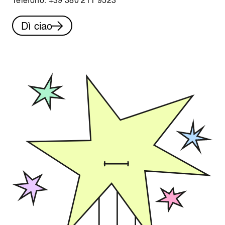
Dì ciao