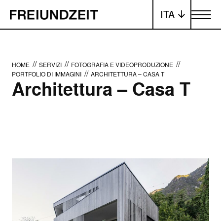
ITA
Attiva/dis
//
//
//
HOME
SERVIZI
FOTOGRAFIA E VIDEOPRODUZIONE
//
PORTFOLIO DI IMMAGINI
ARCHITETTURA – CASA T
Architettura – Casa T