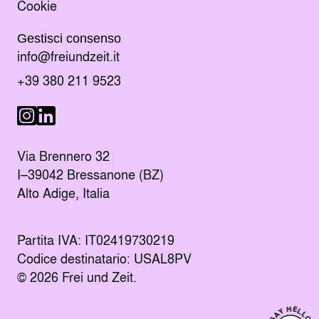
Cookie
Gestisci consenso
Manda un e-mail al indirizzo
info@freiundzeit.it
Chiama il numero:
+39 380 211 9523
Seguici su LinkedIn
Seguici su Instagram
Via Brennero 32
I–39042 Bressanone (BZ)
Alto Adige, Italia
Partita IVA: IT02419730219
Codice destinatario: USAL8PV
© 2026 Frei und Zeit.
SAY HELLO
Kontakt