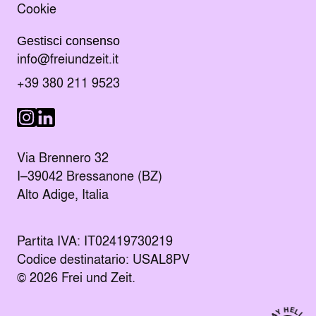
Cookie
Gestisci consenso
Manda un e-mail al indirizzo
info@freiundzeit.it
Chiama il numero:
+39 380 211 9523
Seguici su LinkedIn
Seguici su Instagram
Via Brennero 32
I–39042 Bressanone (BZ)
Alto Adige, Italia
Partita IVA: IT02419730219
Codice destinatario: USAL8PV
© 2026 Frei und Zeit.
SAY HELLO
Kontakt