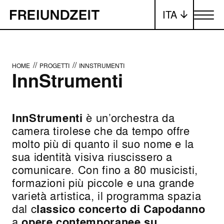
ITA
Attiva/dis
//
//
HOME
PROGETTI
INNSTRUMENTI
InnStrumenti
InnStrumenti
è un’orchestra da
camera tirolese che da tempo offre
molto più di quanto il suo nome e la
sua identità visiva riuscissero a
comunicare. Con fino a 80 musicisti,
formazioni più piccole e una grande
varietà artistica, il programma spazia
dal c
lassico concerto di Capodanno
a
opere contemporanee su