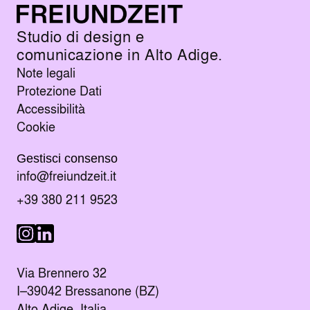
Studio di design e
comunicazione in Alto Adige.
Note legali
Protezione Dati
Accessibilità
Cookie
Gestisci consenso
Manda un e-mail al indirizzo
info@freiundzeit.it
Chiama il numero:
+39 380 211 9523
Seguici su LinkedIn
Seguici su Instagram
Via Brennero 32
I–39042 Bressanone (BZ)
Alto Adige, Italia