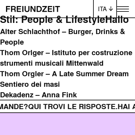
ITA
Attiva/dis
Stil:
People & Lifestyle
Hallo
Alter Schlachthof – Burger, Drinks &
People
Thom Orlger – Istituto per costruzione
strumenti musicali Mittenwald
Thom Orgler – A Late Summer Dream
Sentiero dei masi
Dekadenz – Anna Fink
MANDE?
QUI TROVI LE RISPOSTE.
HAI